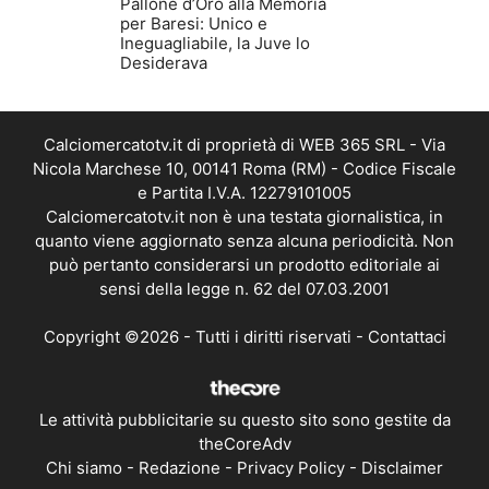
Pallone d’Oro alla Memoria
per Baresi: Unico e
Ineguagliabile, la Juve lo
Desiderava
Calciomercatotv.it di proprietà di WEB 365 SRL - Via
Nicola Marchese 10, 00141 Roma (RM) - Codice Fiscale
e Partita I.V.A. 12279101005
Calciomercatotv.it non è una testata giornalistica, in
quanto viene aggiornato senza alcuna periodicità. Non
può pertanto considerarsi un prodotto editoriale ai
sensi della legge n. 62 del 07.03.2001
Copyright ©2026 - Tutti i diritti riservati -
Contattaci
Le attività pubblicitarie su questo sito sono gestite da
theCoreAdv
Chi siamo
-
Redazione
-
Privacy Policy
-
Disclaimer