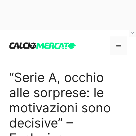
Vai
al
Menu
contenuto
“Serie A, occhio
alle sorprese: le
motivazioni sono
decisive” –