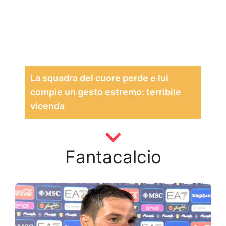
La squadra del cuore perde e lui
compie un gesto estremo: terribile
vicenda
Fantacalcio