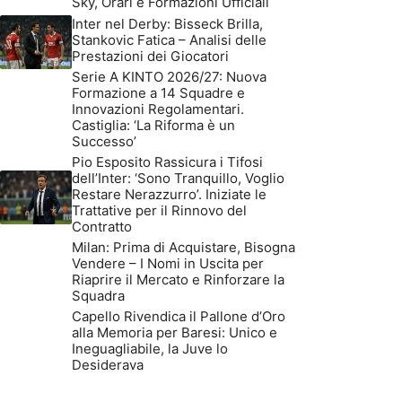
Sky, Orari e Formazioni Ufficiali
Inter nel Derby: Bisseck Brilla,
Stankovic Fatica – Analisi delle
Prestazioni dei Giocatori
Serie A KINTO 2026/27: Nuova
Formazione a 14 Squadre e
Innovazioni Regolamentari.
Castiglia: ‘La Riforma è un
Successo’
Pio Esposito Rassicura i Tifosi
dell’Inter: ‘Sono Tranquillo, Voglio
Restare Nerazzurro’. Iniziate le
Trattative per il Rinnovo del
Contratto
Milan: Prima di Acquistare, Bisogna
Vendere – I Nomi in Uscita per
Riaprire il Mercato e Rinforzare la
Squadra
Capello Rivendica il Pallone d’Oro
alla Memoria per Baresi: Unico e
Ineguagliabile, la Juve lo
Desiderava