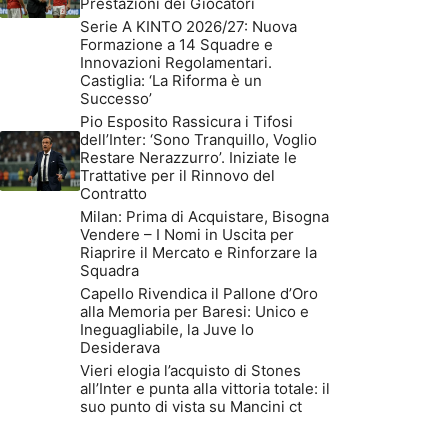
Prestazioni dei Giocatori
Serie A KINTO 2026/27: Nuova
Formazione a 14 Squadre e
Innovazioni Regolamentari.
Castiglia: ‘La Riforma è un
Successo’
Pio Esposito Rassicura i Tifosi
dell’Inter: ‘Sono Tranquillo, Voglio
Restare Nerazzurro’. Iniziate le
Trattative per il Rinnovo del
Contratto
Milan: Prima di Acquistare, Bisogna
Vendere – I Nomi in Uscita per
Riaprire il Mercato e Rinforzare la
Squadra
Capello Rivendica il Pallone d’Oro
alla Memoria per Baresi: Unico e
Ineguagliabile, la Juve lo
Desiderava
Vieri elogia l’acquisto di Stones
all’Inter e punta alla vittoria totale: il
suo punto di vista su Mancini ct