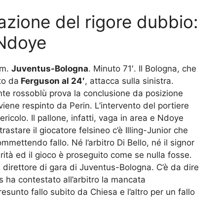
azione del rigore dubbio:
 Ndoye
um.
Juventus-Bologna
. Minuto 71′. Il Bologna, che
to da
Ferguson al 24′
, attacca sulla sinistra.
nte rossoblù prova la conclusione da posizione
viene respinto da Perin. L’intervento del portiere
ricolo. Il pallone, infatti, vaga in area e Ndoye
astare il giocatore felsineo c’è Illing-Junior che
mmettendo fallo. Né l’arbitro Di Bello, né il signor
rità ed il gioco è proseguito come se nulla fosse.
l direttore di gara di Juventus-Bologna. C’è da dire
 ha contestato all’arbitro la mancata
sunto fallo subito da Chiesa e l’altro per un fallo