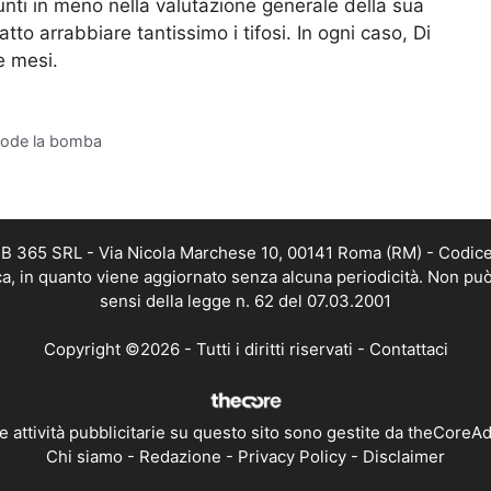
punti in meno nella valutazione generale della sua
tto arrabbiare tantissimo i tifosi. In ogni caso, Di
e mesi.
plode la bomba
WEB 365 SRL - Via Nicola Marchese 10, 00141 Roma (RM) - Codice 
ica, in quanto viene aggiornato senza alcuna periodicità. Non può
sensi della legge n. 62 del 07.03.2001
Copyright ©2026 - Tutti i diritti riservati -
Contattaci
e attività pubblicitarie su questo sito sono gestite da theCoreA
Chi siamo
-
Redazione
-
Privacy Policy
-
Disclaimer