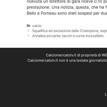
ricevuta un direttore di gara riceve 0.10 
prestazione. Una notizia, questa, che ha fa
Bello e Forneau sono stati sospesi per du
Categorie
calcio
Squalifica ed esclusione dalla Champions, es
Annalisa piccante: tacchi e curve mozzafiato
Calciomercatotv.it di proprietà di 
Calciomercatotv.it non è una testata giornalist
L