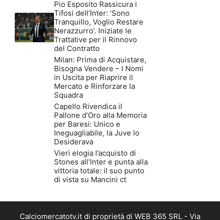
Pio Esposito Rassicura i
Tifosi dell’Inter: ‘Sono
Tranquillo, Voglio Restare
Nerazzurro’. Iniziate le
Trattative per il Rinnovo
del Contratto
Milan: Prima di Acquistare,
Bisogna Vendere – I Nomi
in Uscita per Riaprire il
Mercato e Rinforzare la
Squadra
Capello Rivendica il
Pallone d’Oro alla Memoria
per Baresi: Unico e
Ineguagliabile, la Juve lo
Desiderava
Vieri elogia l’acquisto di
Stones all’Inter e punta alla
vittoria totale: il suo punto
di vista su Mancini ct
Calciomercatotv.it di proprietà di WEB 365 SRL - Via