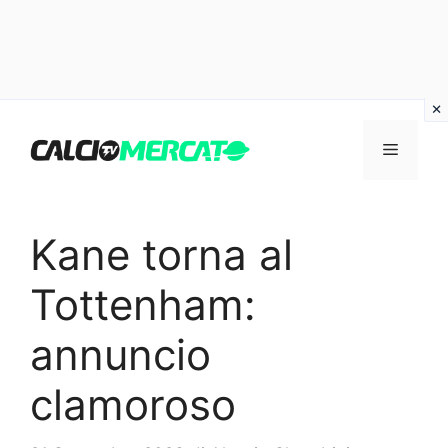
Vai
al
Menu
contenuto
Kane torna al
Tottenham:
annuncio
clamoroso