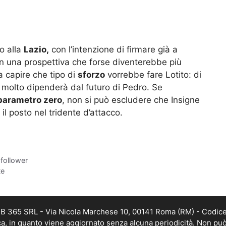
o alla
Lazio,
con l’intenzione di firmare già a
con una prospettiva che forse diventerebbe più
a capire che tipo di
sforzo
vorrebbe fare Lotito: di
e molto dipenderà dal futuro di Pedro. Se
parametro zero
, non si può escludere che Insigne
l posto nel tridente d’attacco.
 follower
te
WEB 365 SRL - Via Nicola Marchese 10, 00141 Roma (RM) - Codice 
ica, in quanto viene aggiornato senza alcuna periodicità. Non può