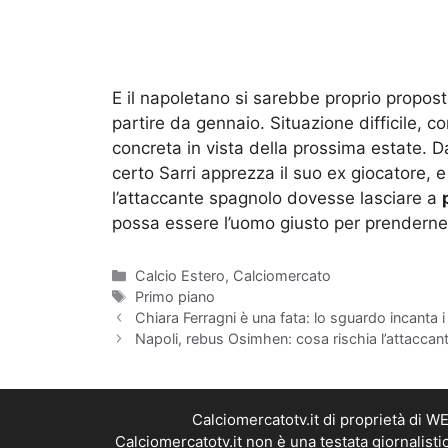
E il napoletano si sarebbe proprio propost
partire da gennaio. Situazione difficile, 
concreta in vista della prossima estate. D
certo Sarri apprezza il suo ex giocatore, 
l’attaccante spagnolo dovesse lasciare a
possa essere l’uomo giusto per prenderne i
Categorie
Calcio Estero
,
Calciomercato
Tag
Primo piano
Chiara Ferragni è una fata: lo sguardo incanta i
Napoli, rebus Osimhen: cosa rischia l’attaccan
Calciomercatotv.it di proprietà di 
Calciomercatotv.it non è una testata giornalist