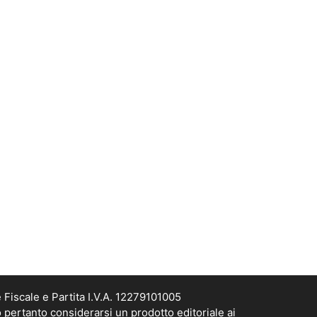
Fiscale e Partita I.V.A. 12279101005
 pertanto considerarsi un prodotto editoriale ai