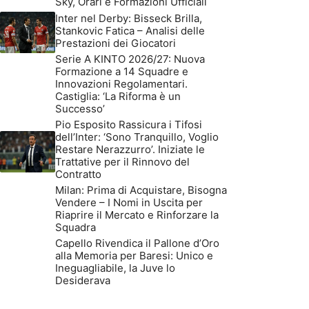
Sky, Orari e Formazioni Ufficiali
Inter nel Derby: Bisseck Brilla,
Stankovic Fatica – Analisi delle
Prestazioni dei Giocatori
Serie A KINTO 2026/27: Nuova
Formazione a 14 Squadre e
Innovazioni Regolamentari.
Castiglia: ‘La Riforma è un
Successo’
Pio Esposito Rassicura i Tifosi
dell’Inter: ‘Sono Tranquillo, Voglio
Restare Nerazzurro’. Iniziate le
Trattative per il Rinnovo del
Contratto
Milan: Prima di Acquistare, Bisogna
Vendere – I Nomi in Uscita per
Riaprire il Mercato e Rinforzare la
Squadra
Capello Rivendica il Pallone d’Oro
alla Memoria per Baresi: Unico e
Ineguagliabile, la Juve lo
Desiderava