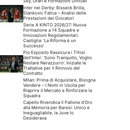
Sky, Orari e Formazioni Ufficiali
Inter nel Derby: Bisseck Brilla,
Stankovic Fatica – Analisi delle
Prestazioni dei Giocatori
Serie A KINTO 2026/27: Nuova
Formazione a 14 Squadre e
Innovazioni Regolamentari.
Castiglia: ‘La Riforma è un
Successo’
Pio Esposito Rassicura i Tifosi
dell’Inter: ‘Sono Tranquillo, Voglio
Restare Nerazzurro’. Iniziate le
Trattative per il Rinnovo del
Contratto
Milan: Prima di Acquistare, Bisogna
Vendere – I Nomi in Uscita per
Riaprire il Mercato e Rinforzare la
Squadra
Capello Rivendica il Pallone d’Oro
alla Memoria per Baresi: Unico e
Ineguagliabile, la Juve lo
Desiderava