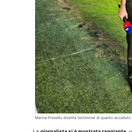
Marina Presello diventa testimone di quanto accaduto a
La
giornalista si è mostrata raggiante
, 