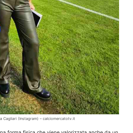
 Cagliari (Instagram) – calciomercatotv.it
una forma fisica che viene valorizzata anche da un