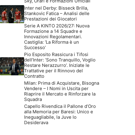
Sky, Orari e Formazioni Ufficiali
Inter nel Derby: Bisseck Brilla,
Stankovic Fatica – Analisi delle
Prestazioni dei Giocatori
Serie A KINTO 2026/27: Nuova
Formazione a 14 Squadre e
Innovazioni Regolamentari.
Castiglia: ‘La Riforma è un
Successo’
Pio Esposito Rassicura i Tifosi
dell’Inter: ‘Sono Tranquillo, Voglio
Restare Nerazzurro’. Iniziate le
Trattative per il Rinnovo del
Contratto
Milan: Prima di Acquistare, Bisogna
Vendere – I Nomi in Uscita per
Riaprire il Mercato e Rinforzare la
Squadra
Capello Rivendica il Pallone d’Oro
alla Memoria per Baresi: Unico e
Ineguagliabile, la Juve lo
Desiderava