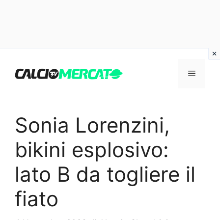
Vai
al
Menu
contenuto
Sonia Lorenzini,
bikini esplosivo:
lato B da togliere il
fiato