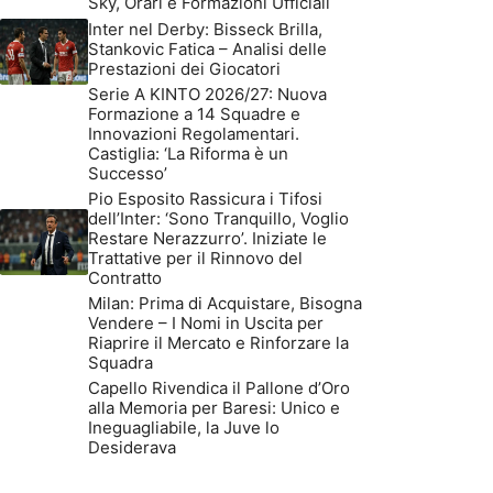
Sky, Orari e Formazioni Ufficiali
Inter nel Derby: Bisseck Brilla,
Stankovic Fatica – Analisi delle
Prestazioni dei Giocatori
Serie A KINTO 2026/27: Nuova
Formazione a 14 Squadre e
Innovazioni Regolamentari.
Castiglia: ‘La Riforma è un
Successo’
Pio Esposito Rassicura i Tifosi
dell’Inter: ‘Sono Tranquillo, Voglio
Restare Nerazzurro’. Iniziate le
Trattative per il Rinnovo del
Contratto
Milan: Prima di Acquistare, Bisogna
Vendere – I Nomi in Uscita per
Riaprire il Mercato e Rinforzare la
Squadra
Capello Rivendica il Pallone d’Oro
alla Memoria per Baresi: Unico e
Ineguagliabile, la Juve lo
Desiderava