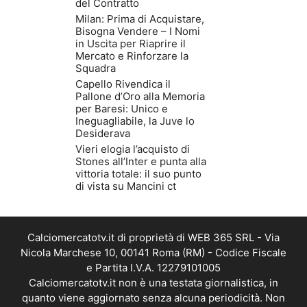
del Contratto
Milan: Prima di Acquistare,
Bisogna Vendere – I Nomi
in Uscita per Riaprire il
Mercato e Rinforzare la
Squadra
Capello Rivendica il
Pallone d’Oro alla Memoria
per Baresi: Unico e
Ineguagliabile, la Juve lo
Desiderava
Vieri elogia l’acquisto di
Stones all’Inter e punta alla
vittoria totale: il suo punto
di vista su Mancini ct
Calciomercatotv.it di proprietà di WEB 365 SRL - Via
Nicola Marchese 10, 00141 Roma (RM) - Codice Fiscale
e Partita I.V.A. 12279101005
Calciomercatotv.it non è una testata giornalistica, in
quanto viene aggiornato senza alcuna periodicità. Non