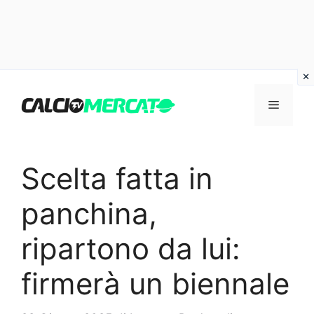
Vai
al
Menu
contenuto
Scelta fatta in
panchina,
ripartono da lui:
firmerà un biennale