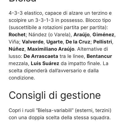
4-3-3 elastico, capace di alzare un terzino e
scolpire un 3-3-1-3 in possesso. Blocco tipo
(suscettibile a rotazioni partita per partita):
Rochet
; Nández (o Varela),
Araújo
,
Giménez
,
Viña;
Valverde
,
Ugarte
,
De la Cruz
;
Pellistri
,
Núñez
,
Maximiliano Araújo
. Alternative di
lusso:
De Arrascaeta
tra le linee,
Bentancur
mezzala,
Luis Suárez
da impatto finale. La
scelta dipenderà dall’avversario e dalla
condizione.
Consigli di gestione
Copri i ruoli “Bielsa-variabili” (esterni, terzini)
con una doppia scelta della stessa squadra.