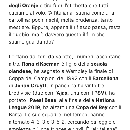
degli Oranje
e tira fuori l’etichetta che tutti
capiamo al volo. “All’italiana” suona come una
cartolina: pochi rischi, molta prudenza, tanto
mestiere. Eppure, appena il riflesso passa, resta
il dubbio: ma è davvero questo il film che
stiamo guardando?
Lontano dai toni da salotto, i numeri raccontano
altro.
Ronald Koeman
è figlio della
scuola
olandese
, ha segnato a Wembley la finale di
Coppa dei Campioni del 1992 con il
Barcellona
di
Johan Cruyff
. In panchina ha vinto tre
Eredivisie (due con l’
Ajax
, una con il
PSV
), ha
portato i
Paesi Bassi
alla finale della
Nations
League 2019
, ha alzato una
Copa del Rey
con il
Barça. Le sue squadre, nel tempo, hanno
alternato 4-3-3 e 3-5-2, cercando palleggio e
ampiezza più che trincea e rinvii. È “all’italiana”