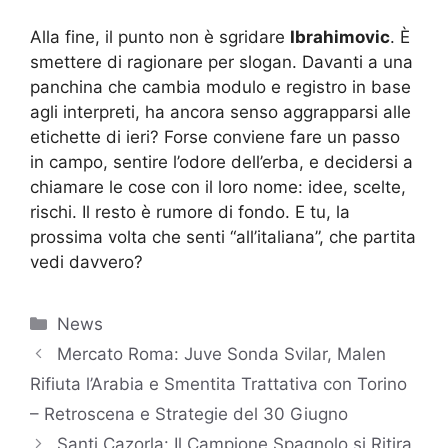
Alla fine, il punto non è sgridare
Ibrahimovic
. È
smettere di ragionare per slogan. Davanti a una
panchina che cambia modulo e registro in base
agli interpreti, ha ancora senso aggrapparsi alle
etichette di ieri? Forse conviene fare un passo
in campo, sentire l’odore dell’erba, e decidersi a
chiamare le cose con il loro nome: idee, scelte,
rischi. Il resto è rumore di fondo. E tu, la
prossima volta che senti “all’italiana”, che partita
vedi davvero?
Categorie
News
Mercato Roma: Juve Sonda Svilar, Malen
Rifiuta l’Arabia e Smentita Trattativa con Torino
– Retroscena e Strategie del 30 Giugno
Santi Cazorla: Il Campione Spagnolo si Ritira