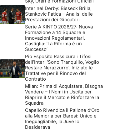
Sky, Orari e Formazioni Ufficiali
Inter nel Derby: Bisseck Brilla,
Stankovic Fatica – Analisi delle
Prestazioni dei Giocatori
Serie A KINTO 2026/27: Nuova
Formazione a 14 Squadre e
Innovazioni Regolamentari.
Castiglia: ‘La Riforma è un
Successo’
Pio Esposito Rassicura i Tifosi
dell’Inter: ‘Sono Tranquillo, Voglio
Restare Nerazzurro’. Iniziate le
Trattative per il Rinnovo del
Contratto
Milan: Prima di Acquistare, Bisogna
Vendere – I Nomi in Uscita per
Riaprire il Mercato e Rinforzare la
Squadra
Capello Rivendica il Pallone d’Oro
alla Memoria per Baresi: Unico e
Ineguagliabile, la Juve lo
Desiderava