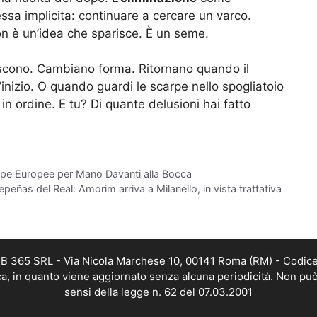
sa implicita: continuare a cercare un varco.
on è un’idea che sparisce. È un seme.
iniscono. Cambiano forma. Ritornano quando il
d’inizio. O quando guardi le scarpe nello spogliatoio
in ordine. E tu? Di quante delusioni hai fatto
pe Europee per Mano Davanti alla Bocca
peñas del Real: Amorim arriva a Milanello, in vista trattativa
WEB 365 SRL - Via Nicola Marchese 10, 00141 Roma (RM) - Codice 
ica, in quanto viene aggiornato senza alcuna periodicità. Non può
sensi della legge n. 62 del 07.03.2001