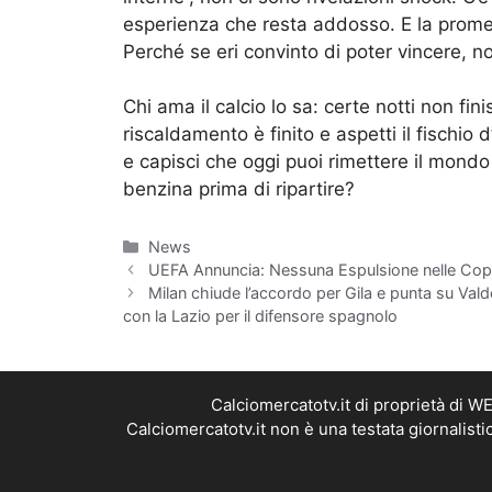
esperienza che resta addosso. E la promes
Perché se eri convinto di poter vincere, n
Chi ama il calcio lo sa: certe notti non f
riscaldamento è finito e aspetti il fischio 
e capisci che oggi puoi rimettere il mondo 
benzina prima di ripartire?
Categorie
News
UEFA Annuncia: Nessuna Espulsione nelle Cop
Milan chiude l’accordo per Gila e punta su Valde
con la Lazio per il difensore spagnolo
Calciomercatotv.it di proprietà di 
Calciomercatotv.it non è una testata giornalist