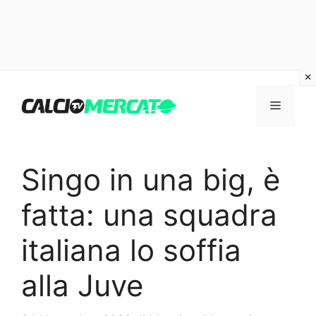
Vai
al
Menu
contenuto
Singo in una big, è
fatta: una squadra
italiana lo soffia
alla Juve