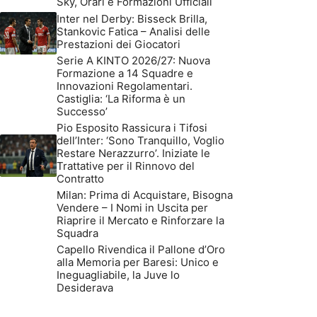
Sky, Orari e Formazioni Ufficiali
Inter nel Derby: Bisseck Brilla,
Stankovic Fatica – Analisi delle
Prestazioni dei Giocatori
Serie A KINTO 2026/27: Nuova
Formazione a 14 Squadre e
Innovazioni Regolamentari.
Castiglia: ‘La Riforma è un
Successo’
Pio Esposito Rassicura i Tifosi
dell’Inter: ‘Sono Tranquillo, Voglio
Restare Nerazzurro’. Iniziate le
Trattative per il Rinnovo del
Contratto
Milan: Prima di Acquistare, Bisogna
Vendere – I Nomi in Uscita per
Riaprire il Mercato e Rinforzare la
Squadra
Capello Rivendica il Pallone d’Oro
alla Memoria per Baresi: Unico e
Ineguagliabile, la Juve lo
Desiderava