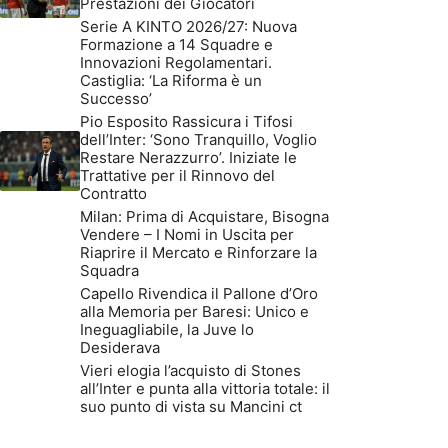
Prestazioni dei Giocatori
Serie A KINTO 2026/27: Nuova
Formazione a 14 Squadre e
Innovazioni Regolamentari.
Castiglia: ‘La Riforma è un
Successo’
Pio Esposito Rassicura i Tifosi
dell’Inter: ‘Sono Tranquillo, Voglio
Restare Nerazzurro’. Iniziate le
Trattative per il Rinnovo del
Contratto
Milan: Prima di Acquistare, Bisogna
Vendere – I Nomi in Uscita per
Riaprire il Mercato e Rinforzare la
Squadra
Capello Rivendica il Pallone d’Oro
alla Memoria per Baresi: Unico e
Ineguagliabile, la Juve lo
Desiderava
Vieri elogia l’acquisto di Stones
all’Inter e punta alla vittoria totale: il
suo punto di vista su Mancini ct