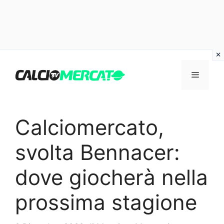
Vai
al
Menu
contenuto
Calciomercato,
svolta Bennacer:
dove giocherà nella
prossima stagione