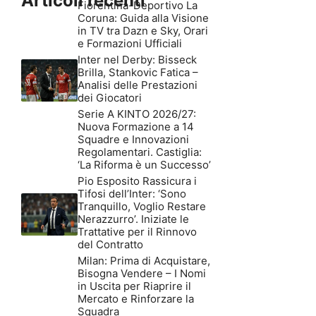
Articoli recenti
Fiorentina-Deportivo La
Coruna: Guida alla Visione
in TV tra Dazn e Sky, Orari
e Formazioni Ufficiali
Inter nel Derby: Bisseck
Brilla, Stankovic Fatica –
Analisi delle Prestazioni
dei Giocatori
Serie A KINTO 2026/27:
Nuova Formazione a 14
Squadre e Innovazioni
Regolamentari. Castiglia:
‘La Riforma è un Successo’
Pio Esposito Rassicura i
Tifosi dell’Inter: ‘Sono
Tranquillo, Voglio Restare
Nerazzurro’. Iniziate le
Trattative per il Rinnovo
del Contratto
Milan: Prima di Acquistare,
Bisogna Vendere – I Nomi
in Uscita per Riaprire il
Mercato e Rinforzare la
Squadra