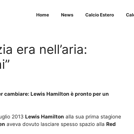
Home
News
Calcio Estero
Cal
ia era nell’aria:
i”
per cambiare: Lewis Hamilton è pronto per un
luglio 2013
Lewis Hamilton
alla sua prima stagione
en
aveva dovuto lasciare spesso spazio alla
Red