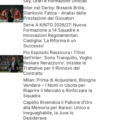
Sky, Orari e Formazioni Ufficiali
Inter nel Derby: Bisseck Brilla,
Stankovic Fatica – Analisi delle
Prestazioni dei Giocatori
Serie A KINTO 2026/27: Nuova
Formazione a 14 Squadre e
Innovazioni Regolamentari.
Castiglia: ‘La Riforma è un
Successo’
Pio Esposito Rassicura i Tifosi
dell’Inter: ‘Sono Tranquillo, Voglio
Restare Nerazzurro’. Iniziate le
Trattative per il Rinnovo del
Contratto
Milan: Prima di Acquistare, Bisogna
Vendere – I Nomi in Uscita per
Riaprire il Mercato e Rinforzare la
Squadra
Capello Rivendica il Pallone d’Oro
alla Memoria per Baresi: Unico e
Ineguagliabile, la Juve lo
Desiderava