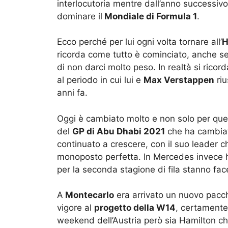
interlocutoria mentre dall’anno successiv
dominare il
Mondiale di Formula 1
.
Ecco perché per lui ogni volta tornare all’
H
ricorda come tutto è cominciato, anche se 
di non darci molto peso. In realtà si ricor
al periodo in cui lui e
Max Verstappen
riu
anni fa.
Oggi è cambiato molto e non solo per quell
del
GP di Abu Dhabi 2021
che ha cambiato
continuato a crescere, con il suo leader 
monoposto perfetta. In Mercedes invece 
per la seconda stagione di fila stanno fac
A
Montecarlo
era arrivato un nuovo pacc
vigore al
progetto della W14
, certamente
weekend dell’Austria però sia Hamilton ch