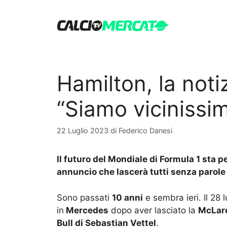
Vai
al
contenuto
Hamilton, la notiz
“Siamo vicinissim
22 Luglio 2023
di
Federico Danesi
Il futuro del Mondiale di Formula 1 sta 
annuncio che lascerà tutti senza parole
Sono passati
10 anni
e sembra ieri. Il 28 
in
Mercedes
dopo aver lasciato la
McLar
Bull di Sebastian Vettel
.