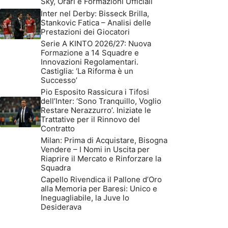
Sky, Orari e Formazioni Ufficiali
Inter nel Derby: Bisseck Brilla,
Stankovic Fatica – Analisi delle
Prestazioni dei Giocatori
Serie A KINTO 2026/27: Nuova
Formazione a 14 Squadre e
Innovazioni Regolamentari.
Castiglia: ‘La Riforma è un
Successo’
Pio Esposito Rassicura i Tifosi
dell’Inter: ‘Sono Tranquillo, Voglio
Restare Nerazzurro’. Iniziate le
Trattative per il Rinnovo del
Contratto
Milan: Prima di Acquistare, Bisogna
Vendere – I Nomi in Uscita per
Riaprire il Mercato e Rinforzare la
Squadra
Capello Rivendica il Pallone d’Oro
alla Memoria per Baresi: Unico e
Ineguagliabile, la Juve lo
Desiderava