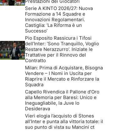
Prestazioni dei Giocatori
Serie A KINTO 2026/27: Nuova
Formazione a 14 Squadre e
Innovazioni Regolamentari.
Castiglia: ‘La Riforma è un
Successo’
Pio Esposito Rassicura i Tifosi
dell’Inter: ‘Sono Tranquillo, Voglio
Restare Nerazzurro’. Iniziate le
Trattative per il Rinnovo del
Contratto
Milan: Prima di Acquistare, Bisogna
Vendere – I Nomi in Uscita per
Riaprire il Mercato e Rinforzare la
Squadra
Capello Rivendica il Pallone d’Oro
alla Memoria per Baresi: Unico e
Ineguagliabile, la Juve lo
Desiderava
Vieri elogia l’acquisto di Stones
all’Inter e punta alla vittoria totale: il
suo punto di vista su Mancini ct