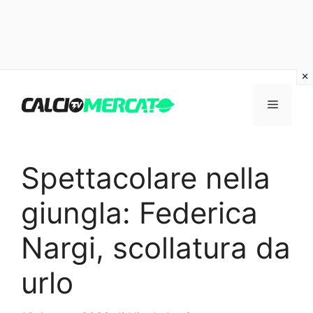
Vai
al
Menu
contenuto
Spettacolare nella
giungla: Federica
Nargi, scollatura da
urlo