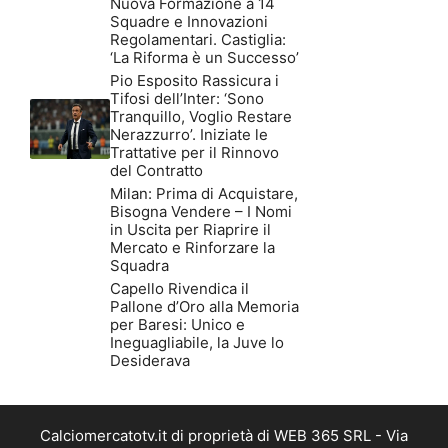
Nuova Formazione a 14
Squadre e Innovazioni
Regolamentari. Castiglia:
‘La Riforma è un Successo’
Pio Esposito Rassicura i
Tifosi dell’Inter: ‘Sono
Tranquillo, Voglio Restare
Nerazzurro’. Iniziate le
Trattative per il Rinnovo
del Contratto
Milan: Prima di Acquistare,
Bisogna Vendere – I Nomi
in Uscita per Riaprire il
Mercato e Rinforzare la
Squadra
Capello Rivendica il
Pallone d’Oro alla Memoria
per Baresi: Unico e
Ineguagliabile, la Juve lo
Desiderava
Calciomercatotv.it di proprietà di WEB 365 SRL - Via