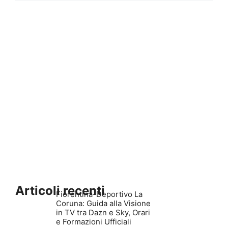
1
2
3
…
7
>>
Articoli recenti
Fiorentina-Deportivo La
Coruna: Guida alla Visione
in TV tra Dazn e Sky, Orari
e Formazioni Ufficiali