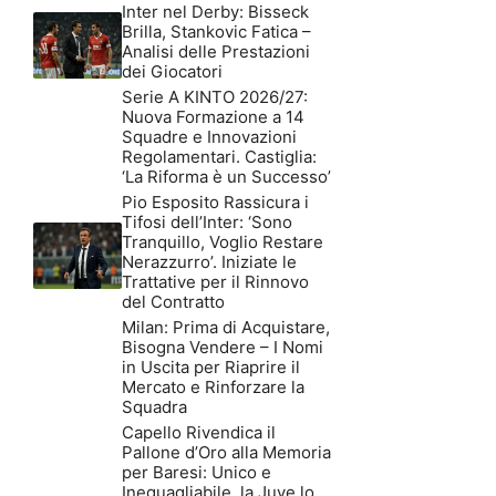
Inter nel Derby: Bisseck
Brilla, Stankovic Fatica –
Analisi delle Prestazioni
dei Giocatori
Serie A KINTO 2026/27:
Nuova Formazione a 14
Squadre e Innovazioni
Regolamentari. Castiglia:
‘La Riforma è un Successo’
Pio Esposito Rassicura i
Tifosi dell’Inter: ‘Sono
Tranquillo, Voglio Restare
Nerazzurro’. Iniziate le
Trattative per il Rinnovo
del Contratto
Milan: Prima di Acquistare,
Bisogna Vendere – I Nomi
in Uscita per Riaprire il
Mercato e Rinforzare la
Squadra
Capello Rivendica il
Pallone d’Oro alla Memoria
per Baresi: Unico e
Ineguagliabile, la Juve lo