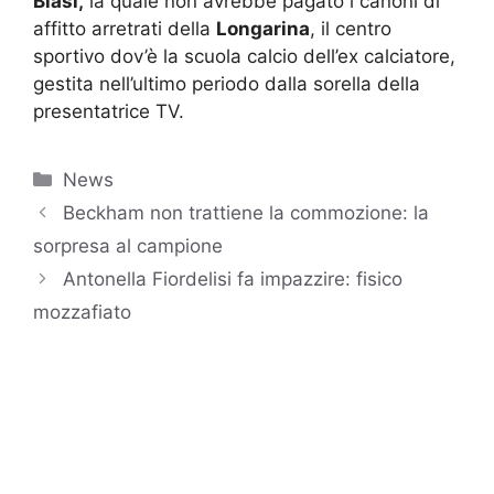
Blasi,
la quale non avrebbe pagato i canoni di
affitto arretrati della
Longarina
, il centro
sportivo dov’è la scuola calcio dell’ex calciatore,
gestita nell’ultimo periodo dalla sorella della
presentatrice TV.
Categorie
News
Beckham non trattiene la commozione: la
sorpresa al campione
Antonella Fiordelisi fa impazzire: fisico
mozzafiato