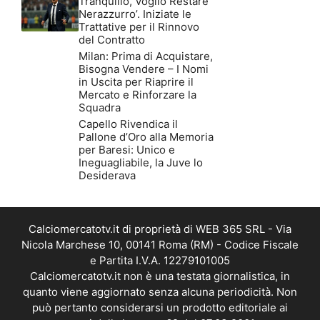
Tranquillo, Voglio Restare
Nerazzurro’. Iniziate le
Trattative per il Rinnovo
del Contratto
Milan: Prima di Acquistare,
Bisogna Vendere – I Nomi
in Uscita per Riaprire il
Mercato e Rinforzare la
Squadra
Capello Rivendica il
Pallone d’Oro alla Memoria
per Baresi: Unico e
Ineguagliabile, la Juve lo
Desiderava
Calciomercatotv.it di proprietà di WEB 365 SRL - Via
Nicola Marchese 10, 00141 Roma (RM) - Codice Fiscale
e Partita I.V.A. 12279101005
Calciomercatotv.it non è una testata giornalistica, in
quanto viene aggiornato senza alcuna periodicità. Non
può pertanto considerarsi un prodotto editoriale ai