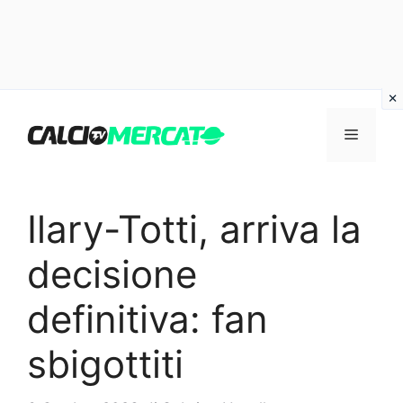
Vai
al
Menu
contenuto
Ilary-Totti, arriva la
decisione
definitiva: fan
sbigottiti