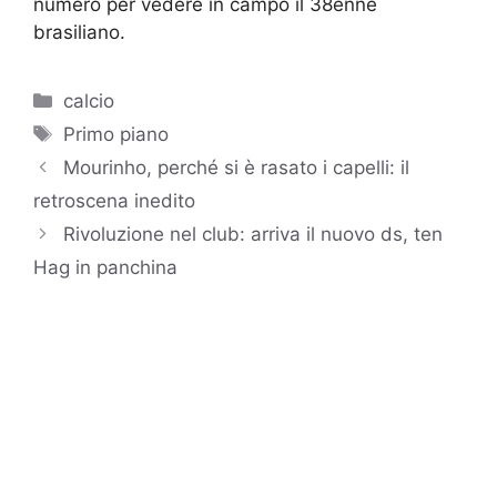
numero per vedere in campo il 38enne
brasiliano.
Categorie
calcio
Tag
Primo piano
Mourinho, perché si è rasato i capelli: il
retroscena inedito
Rivoluzione nel club: arriva il nuovo ds, ten
Hag in panchina