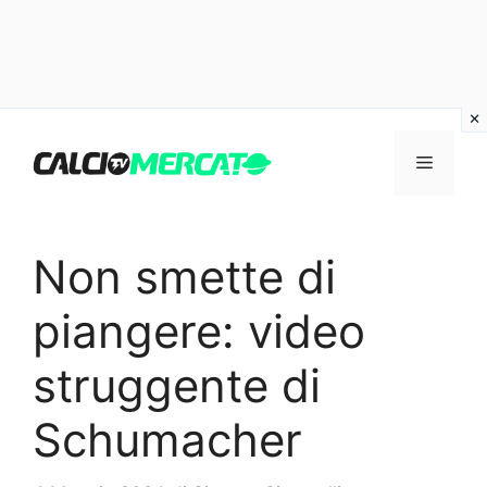
Vai
al
Menu
contenuto
Non smette di
piangere: video
struggente di
Schumacher