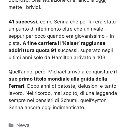
doloroso. Una situazione che, ancora oggi,
mette i brividi.
41 successi
, come Senna che per lui era stato
un punto di riferimento oltre che un rivale –
seppur per poco quando era giovanissimo – in
pista.
A fine carriera il ‘Kaiser’ raggiunse
addirittura quota 91
successi, superato negli
ultimi anni solo da Hamilton arrivato a 103.
Quell’anno, però, Michael arrivò a conquistare
il
suo primo titolo mondiale alla guida della
Ferrari
. Dopo anni di batoste, delusioni e tanto
lavoro. Nel ricordo, mai sopito, di una leggenda
sempre nei pensieri di Schumi: quell’Ayrton
Senna ancora oggi indimenticato.
Categorie
News