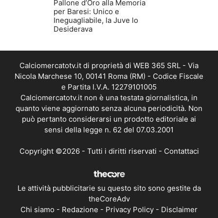
Pallone d’Oro alla Memoria
per Baresi: Unico e
Ineguagliabile, la Juve lo
Desiderava
Calciomercatotv.it di proprietà di WEB 365 SRL - Via
Nicola Marchese 10, 00141 Roma (RM) - Codice Fiscale
e Partita I.V.A. 12279101005
Calciomercatotv.it non è una testata giornalistica, in
quanto viene aggiornato senza alcuna periodicità. Non
può pertanto considerarsi un prodotto editoriale ai
sensi della legge n. 62 del 07.03.2001
Copyright ©2026 - Tutti i diritti riservati -
Contattaci
Le attività pubblicitarie su questo sito sono gestite da
theCoreAdv
Chi siamo
-
Redazione
-
Privacy Policy
-
Disclaimer