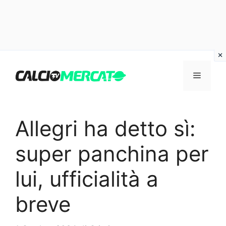
Vai
al
Menu
contenuto
Allegri ha detto sì:
super panchina per
lui, ufficialità a
breve