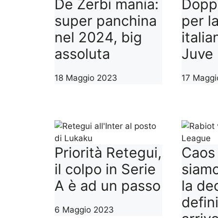
De Zerbi mania:
Dopp
super panchina
per la
nel 2024, big
italia
assoluta
Juve
18 Maggio 2023
17 Maggi
Priorità Retegui,
Caos
il colpo in Serie
siamo
A è ad un passo
la de
defin
6 Maggio 2023