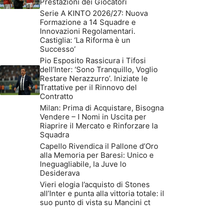
Prestazioni dei Giocatori
Serie A KINTO 2026/27: Nuova
Formazione a 14 Squadre e
Innovazioni Regolamentari.
Castiglia: ‘La Riforma è un
Successo’
Pio Esposito Rassicura i Tifosi
dell’Inter: ‘Sono Tranquillo, Voglio
Restare Nerazzurro’. Iniziate le
Trattative per il Rinnovo del
Contratto
Milan: Prima di Acquistare, Bisogna
Vendere – I Nomi in Uscita per
Riaprire il Mercato e Rinforzare la
Squadra
Capello Rivendica il Pallone d’Oro
alla Memoria per Baresi: Unico e
Ineguagliabile, la Juve lo
Desiderava
Vieri elogia l’acquisto di Stones
all’Inter e punta alla vittoria totale: il
suo punto di vista su Mancini ct