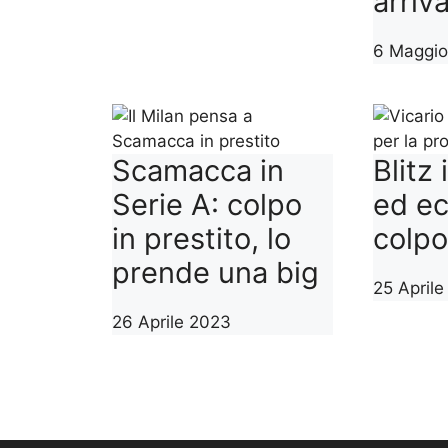
arriv
6 Maggi
Scamacca in
Blitz
Serie A: colpo
ed ec
in prestito, lo
colpo
prende una big
25 April
26 Aprile 2023
1
2
>>