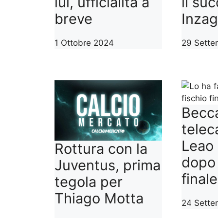
lui, ufficialità a
il su
breve
Inzag
1 Ottobre 2024
29 Sette
Becca
telec
Leao 
Rottura con la
dopo 
Juventus, prima
finale
tegola per
Thiago Motta
24 Sette