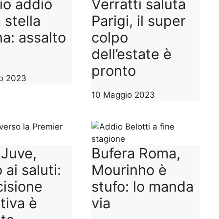
io addio
Verratti saluta
 stella
Parigi, il super
na: assalto
colpo
dell’estate è
pronto
o 2023
10 Maggio 2023
 Juve,
Bufera Roma,
 ai saluti:
Mourinho è
cisione
stufo: lo manda
itiva è
via