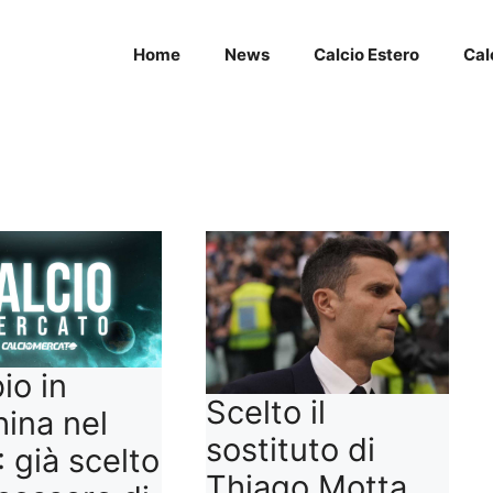
Home
News
Calcio Estero
Cal
io in
Scelto il
ina nel
sostituto di
 già scelto
Thiago Motta,