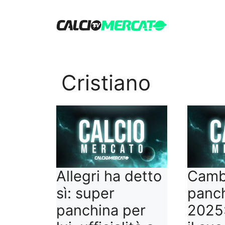
Vai
al
contenuto
Cristiano
Allegri ha detto
Camb
sì: super
panch
panchina per
2025: