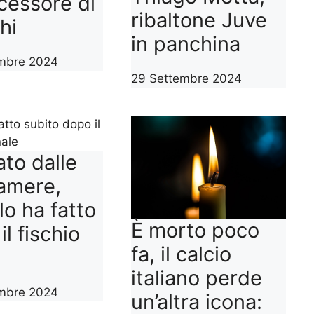
ccessore di
ribaltone Juve
hi
in panchina
mbre 2024
29 Settembre 2024
to dalle
amere,
lo ha fatto
È morto poco
il fischio
fa, il calcio
italiano perde
mbre 2024
un’altra icona: