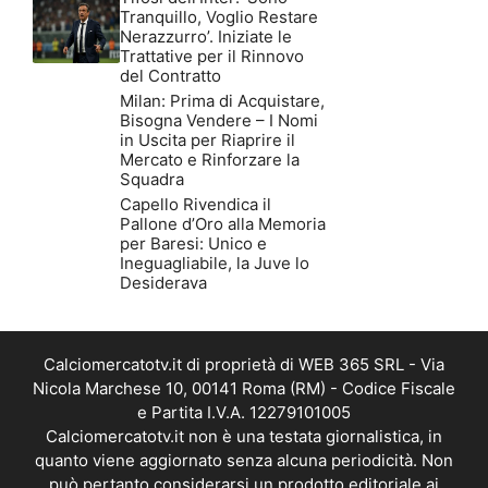
Tranquillo, Voglio Restare
Nerazzurro’. Iniziate le
Trattative per il Rinnovo
del Contratto
Milan: Prima di Acquistare,
Bisogna Vendere – I Nomi
in Uscita per Riaprire il
Mercato e Rinforzare la
Squadra
Capello Rivendica il
Pallone d’Oro alla Memoria
per Baresi: Unico e
Ineguagliabile, la Juve lo
Desiderava
Calciomercatotv.it di proprietà di WEB 365 SRL - Via
Nicola Marchese 10, 00141 Roma (RM) - Codice Fiscale
e Partita I.V.A. 12279101005
Calciomercatotv.it non è una testata giornalistica, in
quanto viene aggiornato senza alcuna periodicità. Non
può pertanto considerarsi un prodotto editoriale ai