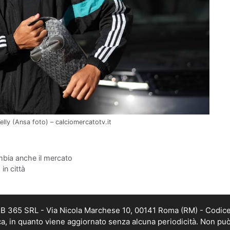
elly (Ansa foto) – calciomercatotv.it
ambia anche il mercato
in città
WEB 365 SRL - Via Nicola Marchese 10, 00141 Roma (RM) - Codice 
ica, in quanto viene aggiornato senza alcuna periodicità. Non può