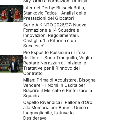
Sky, Orari e Formazioni Ufficiali
Inter nel Derby: Bisseck Brilla,
Stankovic Fatica – Analisi delle
Prestazioni dei Giocatori
Serie A KINTO 2026/27: Nuova
Formazione a 14 Squadre e
Innovazioni Regolamentari.
Castiglia: ‘La Riforma è un
Successo’
Pio Esposito Rassicura i Tifosi
dell’Inter: ‘Sono Tranquillo, Voglio
Restare Nerazzurro’. Iniziate le
Trattative per il Rinnovo del
Contratto
Milan: Prima di Acquistare, Bisogna
Vendere – I Nomi in Uscita per
Riaprire il Mercato e Rinforzare la
Squadra
Capello Rivendica il Pallone d’Oro
alla Memoria per Baresi: Unico e
Ineguagliabile, la Juve lo
Desiderava