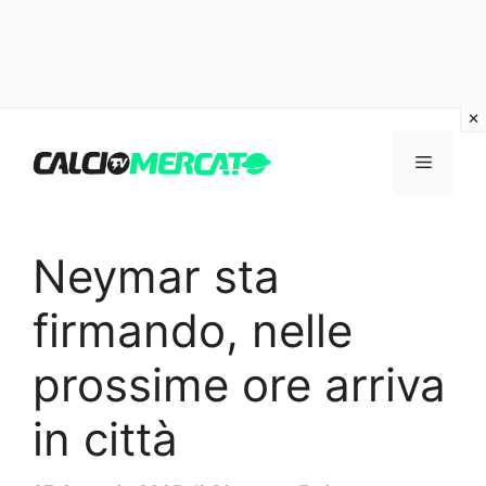
Vai
al
Menu
contenuto
Neymar sta
firmando, nelle
prossime ore arriva
in città