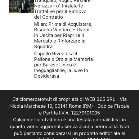
Tranquillo, Voglio Restare
Nerazzurro’. Iniziate le
Trattative per il Rinnovo
del Contratto
Milan: Prima di Acquistare,
Bisogna Vendere – I Nomi
in Uscita per Riaprire il
Mercato e Rinforzare la
Squadra
Capello Rivendica il
Pallone d’Oro alla Memoria
per Baresi: Unico e
Ineguagliabile, la Juve lo
Desiderava
Calciomercatotv.it di proprietà di WEB 365 SRL - Via
Nicola Marchese 10, 00141 Roma (RM) - Codice Fiscale
e Partita I.V.A. 12279101005
Calciomercatotv.it non è una testata giornalistica, in
quanto viene aggiornato senza alcuna periodicità. Non
può pertanto considerarsi un prodotto editoriale ai