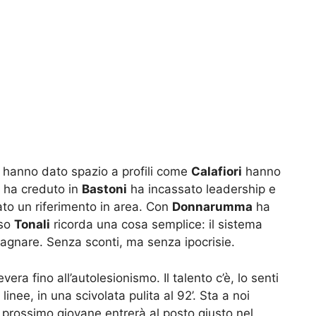
e hanno dato spazio a profili come
Calafiori
hanno
hi ha creduto in
Bastoni
ha incassato leadership e
to un riferimento in area. Con
Donnarumma
ha
aso
Tonali
ricorda una cosa semplice: il sistema
gnare. Senza sconti, ma senza ipocrisie.
vera fino all’autolesionismo. Il talento c’è, lo senti
 linee, in una scivolata pulita al 92’. Sta a noi
l prossimo giovane entrerà al posto giusto nel