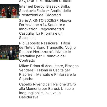
Sky, Orari e Formazioni Ufficiali
Inter nel Derby: Bisseck Brilla,
Stankovic Fatica – Analisi delle
Prestazioni dei Giocatori
Serie A KINTO 2026/27: Nuova
Formazione a 14 Squadre e
Innovazioni Regolamentari.
Castiglia: ‘La Riforma è un
Successo’
Pio Esposito Rassicura i Tifosi
dell’Inter: ‘Sono Tranquillo, Voglio
Restare Nerazzurro’. Iniziate le
Trattative per il Rinnovo del
Contratto
Milan: Prima di Acquistare, Bisogna
Vendere – I Nomi in Uscita per
Riaprire il Mercato e Rinforzare la
Squadra
Capello Rivendica il Pallone d’Oro
alla Memoria per Baresi: Unico e
Ineguagliabile, la Juve lo
Desiderava