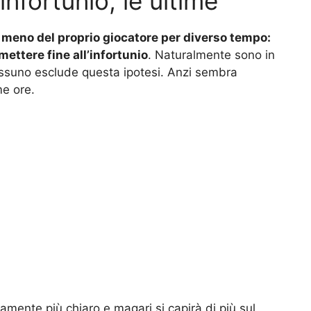
infortunio, le ultime
 a meno del proprio giocatore per diverso tempo:
mettere fine all’infortunio
. Naturalmente sono in
essuno esclude questa ipotesi. Anzi sembra
me ore.
ramente più chiaro e magari si capirà di più sul