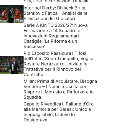
Sky, Orari e Formazioni Ufficiali
Inter nel Derby: Bisseck Brilla,
Stankovic Fatica – Analisi delle
Prestazioni dei Giocatori
Serie A KINTO 2026/27: Nuova
Formazione a 14 Squadre e
Innovazioni Regolamentari.
Castiglia: ‘La Riforma è un
Successo’
Pio Esposito Rassicura i Tifosi
dell’Inter: ‘Sono Tranquillo, Voglio
Restare Nerazzurro’. Iniziate le
Trattative per il Rinnovo del
Contratto
Milan: Prima di Acquistare, Bisogna
Vendere – I Nomi in Uscita per
Riaprire il Mercato e Rinforzare la
Squadra
Capello Rivendica il Pallone d’Oro
alla Memoria per Baresi: Unico e
Ineguagliabile, la Juve lo
Desiderava