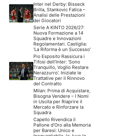
Inter nel Derby: Bisseck
Brilla, Stankovic Fatica –
Analisi delle Prestazioni
dei Giocatori
Serie A KINTO 2026/27:
Nuova Formazione a 14
Squadre e Innovazioni
Regolamentari. Castiglia:
‘La Riforma è un Successo’
Pio Esposito Rassicura i
Tifosi dell’Inter: ‘Sono
Tranquillo, Voglio Restare
Nerazzurro’. Iniziate le
Trattative per il Rinnovo
del Contratto
Milan: Prima di Acquistare,
Bisogna Vendere – I Nomi
in Uscita per Riaprire il
Mercato e Rinforzare la
Squadra
Capello Rivendica il
Pallone d’Oro alla Memoria
per Baresi: Unico e
Ineguagliabile, la Juve lo