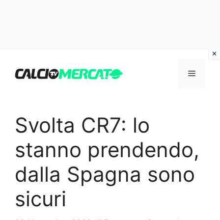
Vai
al
Menu
contenuto
Svolta CR7: lo
stanno prendendo,
dalla Spagna sono
sicuri