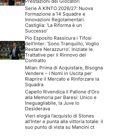
Prestazioni dei Giocatori
Serie A KINTO 2026/27: Nuova
Formazione a 14 Squadre e
Innovazioni Regolamentari.
Castiglia: ‘La Riforma è un
Successo’
Pio Esposito Rassicura i Tifosi
dell’Inter: ‘Sono Tranquillo, Voglio
Restare Nerazzurro’. Iniziate le
Trattative per il Rinnovo del
Contratto
Milan: Prima di Acquistare, Bisogna
Vendere – I Nomi in Uscita per
Riaprire il Mercato e Rinforzare la
Squadra
Capello Rivendica il Pallone d’Oro
alla Memoria per Baresi: Unico e
Ineguagliabile, la Juve lo
Desiderava
Vieri elogia l’acquisto di Stones
all’Inter e punta alla vittoria totale: il
suo punto di vista su Mancini ct