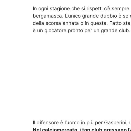
In ogni stagione che si rispetti c’è sempr
bergamasca. L’unico grande dubbio è se q
della scorsa annata o in questa. Fatto sta 
è un giocatore pronto per un grande club.
Il difensore è l’uomo in più per Gasperini,
Nel calciomercato, i top club pressano l