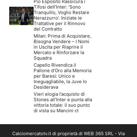
Pio Esposito Rassicura i
Tifosi dell’Inter: ‘Sono
Tranquillo, Voglio Restare
Nerazzurro’. Iniziate le
Trattative per il Rinnovo
del Contratto
Milan: Prima di Acquistare,
Bisogna Vendere – I Nomi
in Uscita per Riaprire il
Mercato e Rinforzare la
Squadra
Capello Rivendica il
Pallone d’Oro alla Memoria
per Baresi: Unico e
Ineguagliabile, la Juve lo
Desiderava
Vieri elogia l’acquisto di
Stones all’Inter e punta alla
vittoria totale: il suo punto
di vista su Mancini ct
Calciomercatotv.it di proprietà di WEB 365 SRL - Via