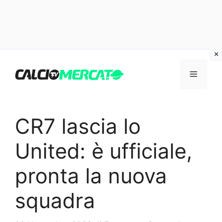
Vai
al
Menu
contenuto
CR7 lascia lo
United: è ufficiale,
pronta la nuova
squadra