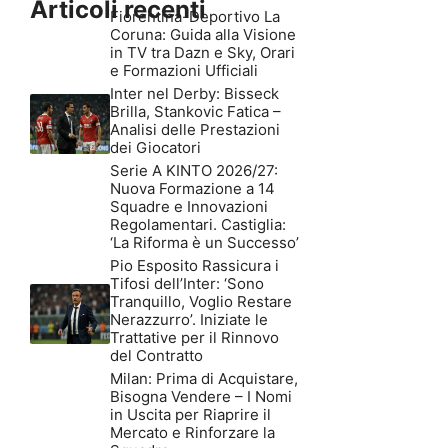
Articoli recenti
Fiorentina-Deportivo La
Coruna: Guida alla Visione
in TV tra Dazn e Sky, Orari
e Formazioni Ufficiali
Inter nel Derby: Bisseck
Brilla, Stankovic Fatica –
Analisi delle Prestazioni
dei Giocatori
Serie A KINTO 2026/27:
Nuova Formazione a 14
Squadre e Innovazioni
Regolamentari. Castiglia:
‘La Riforma è un Successo’
Pio Esposito Rassicura i
Tifosi dell’Inter: ‘Sono
Tranquillo, Voglio Restare
Nerazzurro’. Iniziate le
Trattative per il Rinnovo
del Contratto
Milan: Prima di Acquistare,
Bisogna Vendere – I Nomi
in Uscita per Riaprire il
Mercato e Rinforzare la