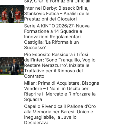
Sky, Orari e Formazioni Ufficiali
Inter nel Derby: Bisseck Brilla,
Stankovic Fatica – Analisi delle
Prestazioni dei Giocatori
Serie A KINTO 2026/27: Nuova
Formazione a 14 Squadre e
Innovazioni Regolamentari.
Castiglia: ‘La Riforma è un
Successo’
Pio Esposito Rassicura i Tifosi
dell’Inter: ‘Sono Tranquillo, Voglio
Restare Nerazzurro’. Iniziate le
Trattative per il Rinnovo del
Contratto
Milan: Prima di Acquistare, Bisogna
Vendere – I Nomi in Uscita per
Riaprire il Mercato e Rinforzare la
Squadra
Capello Rivendica il Pallone d’Oro
alla Memoria per Baresi: Unico e
Ineguagliabile, la Juve lo
Desiderava