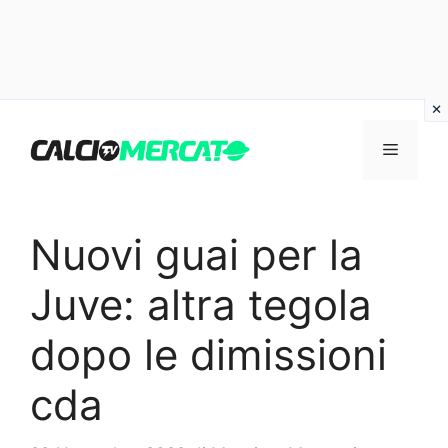
Vai
al
Menu
contenuto
Nuovi guai per la
Juve: altra tegola
dopo le dimissioni
cda