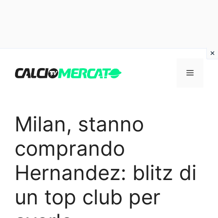
Vai
al
Menu
contenuto
Milan, stanno
comprando
Hernandez: blitz di
un top club per