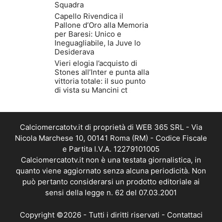
Squadra
Capello Rivendica il
Pallone d’Oro alla Memoria
per Baresi: Unico e
Ineguagliabile, la Juve lo
Desiderava
Vieri elogia l’acquisto di
Stones all’Inter e punta alla
vittoria totale: il suo punto
di vista su Mancini ct
Calciomercatotv.it di proprietà di WEB 365 SRL - Via
Nicola Marchese 10, 00141 Roma (RM) - Codice Fiscale
e Partita I.V.A. 12279101005
Calciomercatotv.it non è una testata giornalistica, in
quanto viene aggiornato senza alcuna periodicità. Non
può pertanto considerarsi un prodotto editoriale ai
sensi della legge n. 62 del 07.03.2001
Copyright ©2026 - Tutti i diritti riservati -
Contattaci