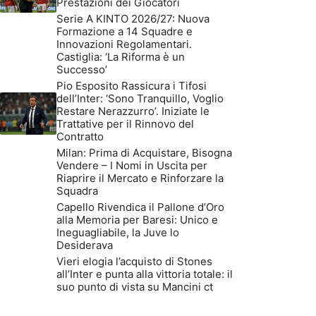
Prestazioni dei Giocatori
Serie A KINTO 2026/27: Nuova
Formazione a 14 Squadre e
Innovazioni Regolamentari.
Castiglia: ‘La Riforma è un
Successo’
Pio Esposito Rassicura i Tifosi
dell’Inter: ‘Sono Tranquillo, Voglio
Restare Nerazzurro’. Iniziate le
Trattative per il Rinnovo del
Contratto
Milan: Prima di Acquistare, Bisogna
Vendere – I Nomi in Uscita per
Riaprire il Mercato e Rinforzare la
Squadra
Capello Rivendica il Pallone d’Oro
alla Memoria per Baresi: Unico e
Ineguagliabile, la Juve lo
Desiderava
Vieri elogia l’acquisto di Stones
all’Inter e punta alla vittoria totale: il
suo punto di vista su Mancini ct