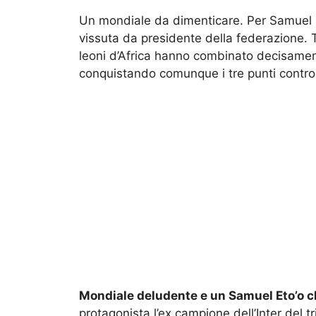
Un mondiale da dimenticare. Per Samuel E
vissuta da presidente della federazione. T
leoni d’Africa hanno combinato decisamen
conquistando comunque i tre punti contro l
Mondiale deludente e un Samuel Eto’o ch
protagonista l’ex campione dell’Inter del t