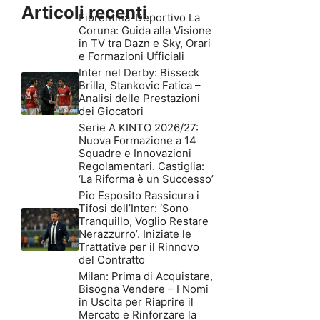
Articoli recenti
Fiorentina-Deportivo La
Coruna: Guida alla Visione
in TV tra Dazn e Sky, Orari
e Formazioni Ufficiali
Inter nel Derby: Bisseck
Brilla, Stankovic Fatica –
Analisi delle Prestazioni
dei Giocatori
Serie A KINTO 2026/27:
Nuova Formazione a 14
Squadre e Innovazioni
Regolamentari. Castiglia:
‘La Riforma è un Successo’
Pio Esposito Rassicura i
Tifosi dell’Inter: ‘Sono
Tranquillo, Voglio Restare
Nerazzurro’. Iniziate le
Trattative per il Rinnovo
del Contratto
Milan: Prima di Acquistare,
Bisogna Vendere – I Nomi
in Uscita per Riaprire il
Mercato e Rinforzare la