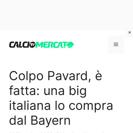
Vai
al
Menu
contenuto
Colpo Pavard, è
fatta: una big
italiana lo compra
dal Bayern