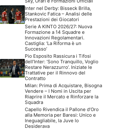
Sky, Orari e Formazioni Ufficiali
Inter nel Derby: Bisseck Brilla,
Stankovic Fatica – Analisi delle
Prestazioni dei Giocatori
Serie A KINTO 2026/27: Nuova
Formazione a 14 Squadre e
Innovazioni Regolamentari.
Castiglia: ‘La Riforma è un
Successo’
Pio Esposito Rassicura i Tifosi
dell’Inter: ‘Sono Tranquillo, Voglio
Restare Nerazzurro’. Iniziate le
Trattative per il Rinnovo del
Contratto
Milan: Prima di Acquistare, Bisogna
Vendere – I Nomi in Uscita per
Riaprire il Mercato e Rinforzare la
Squadra
Capello Rivendica il Pallone d’Oro
alla Memoria per Baresi: Unico e
Ineguagliabile, la Juve lo
Desiderava