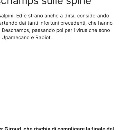
schamps sulle spine
nsalpini. Ed è strano anche a dirsi, considerando
artendo dai tanti infortuni precedenti, che hanno
Deschamps, passando poi per i virus che sono
n, Upamecano e Rabiot.
 Giroud, che rischia di complicare la finale del