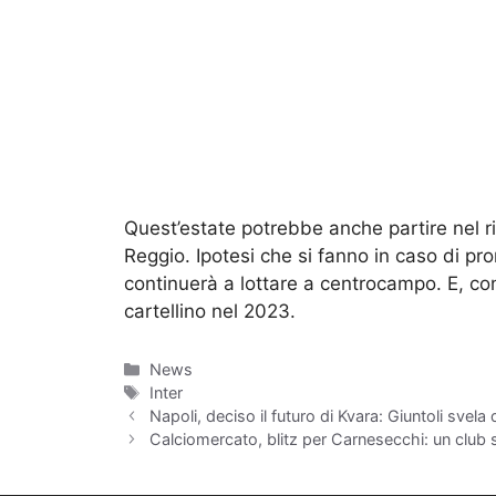
Quest’estate potrebbe anche partire nel r
Reggio. Ipotesi che si fanno in caso di p
continuerà a lottare a centrocampo. E, co
cartellino nel 2023.
Categorie
News
Tag
Inter
Napoli, deciso il futuro di Kvara: Giuntoli svel
Calciomercato, blitz per Carnesecchi: un club s