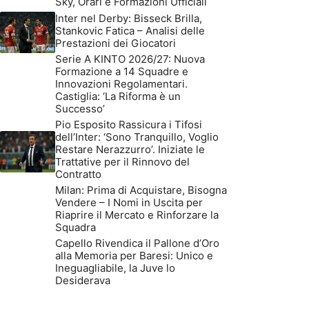
Sky, Orari e Formazioni Ufficiali
Inter nel Derby: Bisseck Brilla,
Stankovic Fatica – Analisi delle
Prestazioni dei Giocatori
Serie A KINTO 2026/27: Nuova
Formazione a 14 Squadre e
Innovazioni Regolamentari.
Castiglia: ‘La Riforma è un
Successo’
Pio Esposito Rassicura i Tifosi
dell’Inter: ‘Sono Tranquillo, Voglio
Restare Nerazzurro’. Iniziate le
Trattative per il Rinnovo del
Contratto
Milan: Prima di Acquistare, Bisogna
Vendere – I Nomi in Uscita per
Riaprire il Mercato e Rinforzare la
Squadra
Capello Rivendica il Pallone d’Oro
alla Memoria per Baresi: Unico e
Ineguagliabile, la Juve lo
Desiderava