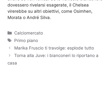
dovessero rivelarsi esagerate, il Chelsea
virerebbe su altri obiettivi, come Osimhen,
Morata o André Silva.
Categorie
Calciomercato
Tag
Primo piano
Marika Fruscio ti travolge: esplode tutto
Torna alla Juve: i bianconeri lo riportano a
casa