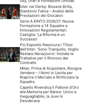
Sky, Orari e Formazioni Ufficiali
Inter nel Derby: Bisseck Brilla,
Stankovic Fatica – Analisi delle
Prestazioni dei Giocatori
Serie A KINTO 2026/27: Nuova
Formazione a 14 Squadre e
Innovazioni Regolamentari.
Castiglia: ‘La Riforma è un
Successo’
Pio Esposito Rassicura i Tifosi
dell’Inter: ‘Sono Tranquillo, Voglio
Restare Nerazzurro’. Iniziate le
Trattative per il Rinnovo del
Contratto
Milan: Prima di Acquistare, Bisogna
Vendere – I Nomi in Uscita per
Riaprire il Mercato e Rinforzare la
Squadra
Capello Rivendica il Pallone d’Oro
alla Memoria per Baresi: Unico e
Ineguagliabile, la Juve lo
Desiderava