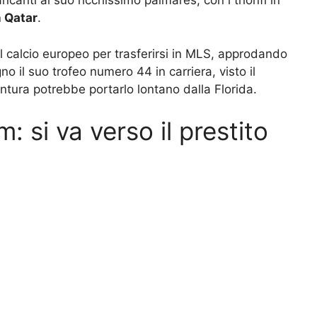
ancanti al suo ricchissimo palmares, con i trionfi in
n Qatar
.
 il calcio europeo per trasferirsi in MLS, approdando
no il suo trofeo numero 44 in carriera, visto il
tura potrebbe portarlo lontano dalla Florida.
si va verso il prestito