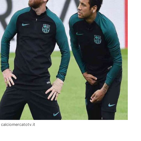
 calciomercatotv.it