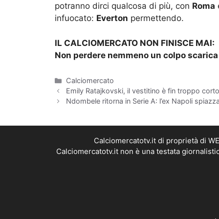
potranno dirci qualcosa di più, con
Roma
infuocato:
Everton
permettendo.
IL CALCIOMERCATO NON FINISCE MAI:
Non perdere nemmeno un colpo scarica 
Categorie
Calciomercato
Emily Ratajkovski, il vestitino è fin troppo cor
Ndombele ritorna in Serie A: l’ex Napoli spiazza
Calciomercatotv.it di proprietà di 
Calciomercatotv.it non è una testata giornalist