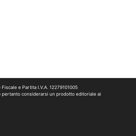
Fiscale e Partita I.V.A. 12279101005
 pertanto considerarsi un prodotto editoriale ai