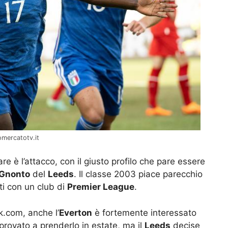
omercatotv.it
re è l’attacco, con il giusto profilo che pare essere
 Gnonto
del
Leeds
. Il classe 2003 piace parecchio
ti con un club di
Premier League
.
k.com, anche l’
Everton
è fortemente interessato
 provato a prenderlo in estate, ma il
Leeds
decise