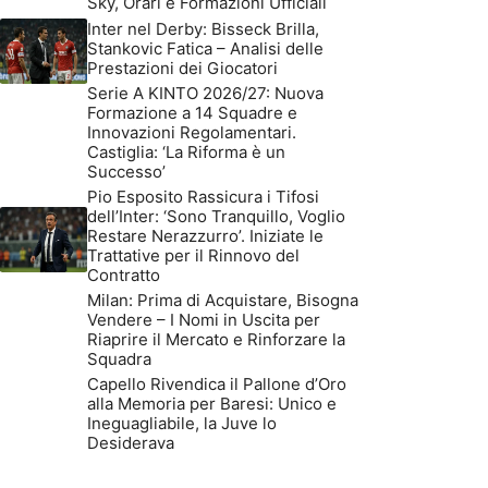
Sky, Orari e Formazioni Ufficiali
Inter nel Derby: Bisseck Brilla,
Stankovic Fatica – Analisi delle
Prestazioni dei Giocatori
Serie A KINTO 2026/27: Nuova
Formazione a 14 Squadre e
Innovazioni Regolamentari.
Castiglia: ‘La Riforma è un
Successo’
Pio Esposito Rassicura i Tifosi
dell’Inter: ‘Sono Tranquillo, Voglio
Restare Nerazzurro’. Iniziate le
Trattative per il Rinnovo del
Contratto
Milan: Prima di Acquistare, Bisogna
Vendere – I Nomi in Uscita per
Riaprire il Mercato e Rinforzare la
Squadra
Capello Rivendica il Pallone d’Oro
alla Memoria per Baresi: Unico e
Ineguagliabile, la Juve lo
Desiderava